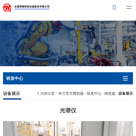
米兰官方网页版
无锡烨隆精密机械有限公司
研发中心
设备展示
当前位置：
米兰官方网页版
-
研发中心
-
铸造篇
-
设备展示
光谱仪