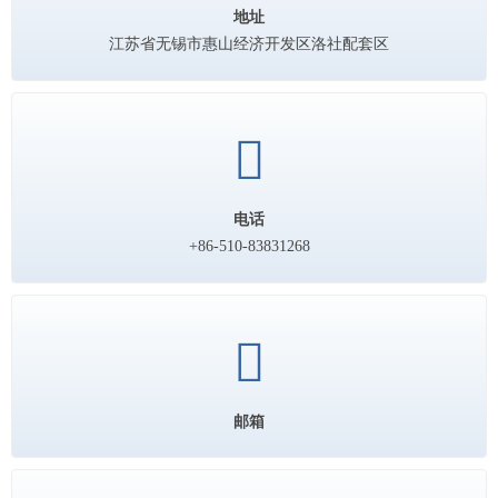
地址
江苏省无锡市惠山经济开发区洛社配套区
电话
+86-510-83831268
邮箱