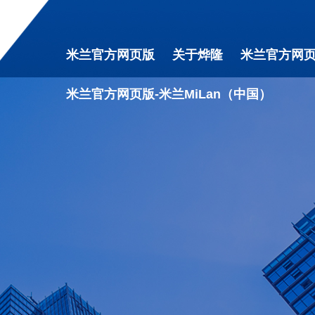
米兰官方网页版
关于烨隆
米兰官方网
米兰官方网页版-米兰MiLan（中国）