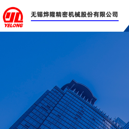
米兰官方网页版