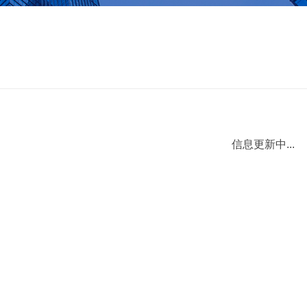
信息更新中...