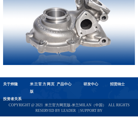
关于烨隆
米兰官方网页
产品中心
研发中心
招贤纳士
版
投资者关系
COPYRIGHT @ 2021 米兰官方网页版-米兰MILAN（中国） ALL RIGHTS
RESERVED BY LEADER | SUPPORT BY