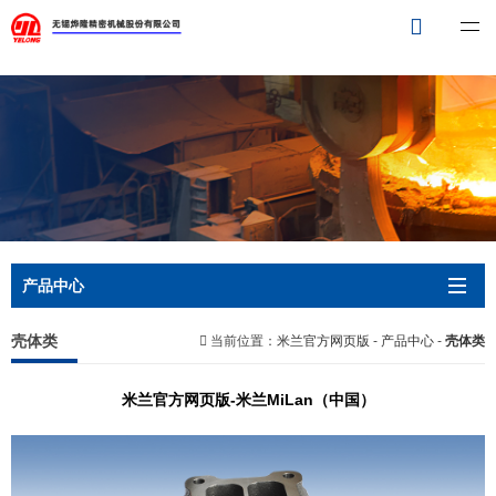
米兰官方网页版
无锡烨隆精密机械有限公司
产品中心
壳体类
当前位置：
米兰官方网页版
-
产品中心
-
壳体类
米兰官方网页版-米兰MiLan（中国）