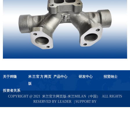
关于烨隆
米兰官方网页
产品中心
研发中心
招贤纳士
版
投资者关系
COPYRIGHT @ 2021 米兰官方网页版-米兰MILAN（中国） ALL RIGHTS
RESERVED BY LEADER | SUPPORT BY